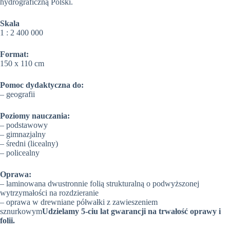
hydrograficzną Polski.
Skala
1 : 2 400 000
Format:
150 x 110 cm
Pomoc dydaktyczna do:
– geografii
Poziomy nauczania:
– podstawowy
– gimnazjalny
– średni (licealny)
– policealny
Oprawa:
– laminowana dwustronnie folią strukturalną o podwyższonej
wytrzymałości na rozdzieranie
– oprawa w drewniane półwałki z zawieszeniem
sznurkowym
Udzielamy 5-ciu lat gwarancji na trwałość oprawy i
folii.