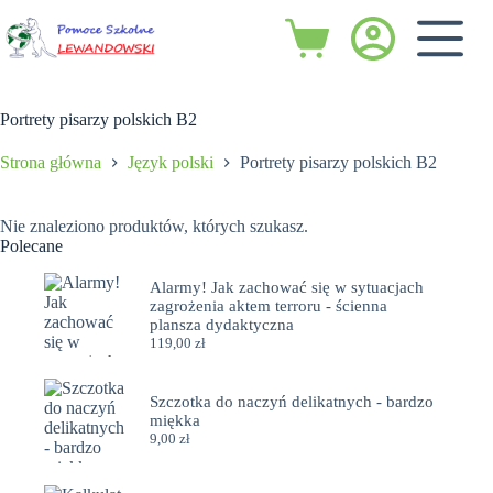
Przejdź
do
Koszyk
treści
Portrety pisarzy polskich B2
Strona główna
Język polski
Portrety pisarzy polskich B2
Nie znaleziono produktów, których szukasz.
Polecane
Alarmy! Jak zachować się w sytuacjach
zagrożenia aktem terroru - ścienna
plansza dydaktyczna
119,00
zł
Szczotka do naczyń delikatnych - bardzo
miękka
9,00
zł