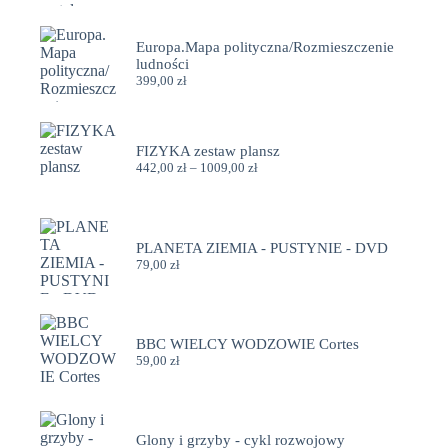
Europa.Mapa polityczna/Rozmieszczenie
ludności
399,00
zł
FIZYKA zestaw plansz
Zakres
442,00
zł
–
1009,00
zł
cen:
od
442,00 zł
do
1009,00 zł
PLANETA ZIEMIA - PUSTYNIE - DVD
79,00
zł
BBC WIELCY WODZOWIE Cortes
59,00
zł
Glony i grzyby - cykl rozwojowy