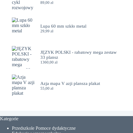
89,00
zł
Lupa 60 mm szkło metal
29,99
zł
JĘZYK POLSKI - rabatowy mega zestaw
33 plansz
1360,00
zł
Azja mapa V azji plansza plakat
55,00
zł
Kategorie
Przedszkole Pomoce dydaktyczne