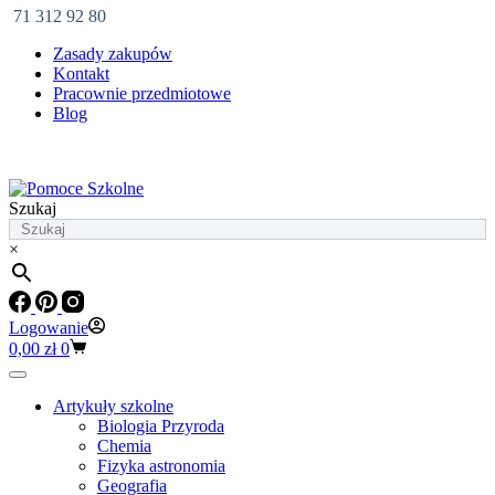
71 312 92 80
Zasady zakupów
Kontakt
Pracownie przedmiotowe
Blog
Szukaj
×
Logowanie
Koszyk
0,00
zł
0
Artykuły szkolne
Biologia Przyroda
Chemia
Fizyka astronomia
Geografia