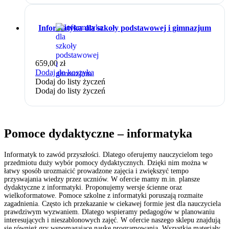
Informatyka dla szkoły podstawowej i gimnazjum
659,00
zł
Dodaj do koszyka
Dodaj do listy życzeń
Dodaj do listy życzeń
Pomoce dydaktyczne – informatyka
Informatyk to zawód przyszłości. Dlatego oferujemy nauczycielom tego
przedmiotu duży wybór pomocy dydaktycznych. Dzięki nim można w
łatwy sposób urozmaicić prowadzone zajęcia i zwiększyć tempo
przyswajania wiedzy przez uczniów. W ofercie mamy m.in. plansze
dydaktyczne z informatyki. Proponujemy wersje ścienne oraz
wielkoformatowe. Pomoce szkolne z informatyki poruszają rozmaite
zagadnienia. Często ich przekazanie w ciekawej formie jest dla nauczyciela
prawdziwym wyzwaniem. Dlatego wspieramy pedagogów w planowaniu
interesujących i nieszablonowych zajęć. W ofercie naszego sklepu znajdują
się również gry wspomagające naukę programowania. Wszystkie materiały