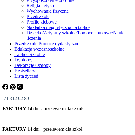
Przysposobienie obronne
Religia i etyka
Wychowanie fizyczne
Przedszkole
Profile glebowe
Nakładka magnetyczna na tablicę
Dziecko/Artykuły szkolne/Pomoce naukowe/Nauka
liczenia
Przedszkole Pomoce dydaktyczne
Edukacja wczesnoszkolna
Tablice Szkolne
Dyplomy
Dekoracje Ozdoby
Bestsellery
Lista życzeń
71 312 92 80
FAKTURY
14 dni - przelewem dla szkół
FAKTURY
14 dni - przelewem dla szkół