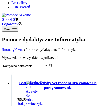
Bestsellery
Lista życzeń
Koszyk
0,00
zł
0
Logowanie
Menu
Pomoce dydaktyczne Informatyka
Strona główna
Pomoce dydaktyczne Informatyka
Wyświetlanie wszystkich wyników: 4
Botley® 2.0 Activity Set robot nauka kodowania
porogramowania
489,00
zł
Dodaj do koszyka