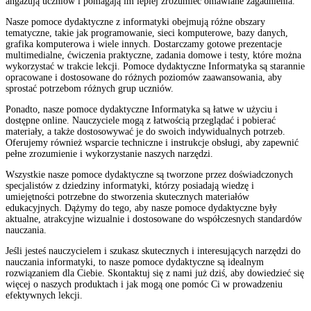
angażują uczniów i pomagają im lepiej zrozumieć omawiane zagadnienia.
Nasze pomoce dydaktyczne z informatyki obejmują różne obszary
tematyczne, takie jak programowanie, sieci komputerowe, bazy danych,
grafika komputerowa i wiele innych. Dostarczamy gotowe prezentacje
multimedialne, ćwiczenia praktyczne, zadania domowe i testy, które można
wykorzystać w trakcie lekcji. Pomoce dydaktyczne Informatyka są starannie
opracowane i dostosowane do różnych poziomów zaawansowania, aby
sprostać potrzebom różnych grup uczniów.
Ponadto, nasze pomoce dydaktyczne Informatyka są łatwe w użyciu i
dostępne online. Nauczyciele mogą z łatwością przeglądać i pobierać
materiały, a także dostosowywać je do swoich indywidualnych potrzeb.
Oferujemy również wsparcie techniczne i instrukcje obsługi, aby zapewnić
pełne zrozumienie i wykorzystanie naszych narzędzi.
Wszystkie nasze pomoce dydaktyczne są tworzone przez doświadczonych
specjalistów z dziedziny informatyki, którzy posiadają wiedzę i
umiejętności potrzebne do stworzenia skutecznych materiałów
edukacyjnych. Dążymy do tego, aby nasze pomoce dydaktyczne były
aktualne, atrakcyjne wizualnie i dostosowane do współczesnych standardów
nauczania.
Jeśli jesteś nauczycielem i szukasz skutecznych i interesujących narzędzi do
nauczania informatyki, to nasze pomoce dydaktyczne są idealnym
rozwiązaniem dla Ciebie. Skontaktuj się z nami już dziś, aby dowiedzieć się
więcej o naszych produktach i jak mogą one pomóc Ci w prowadzeniu
efektywnych lekcji.