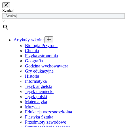
Przejdź
do
Szukaj
treści
×
Artykuły szkolne
Biologia Przyroda
Chemia
Fizyka astronomia
Geografia
Godzina wychowawcza
Gry edukacyjne
Historia
Informatyka
Język angielski
Język niemiecki
Język polski
Matematyka
Muzyka
Edukacja wczesnoszkolna
Plastyka Sztuka
Przedmioty zawodowe