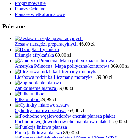
Programowanie
Plansze ścienne
Plansze wielkoformatowe
Polecane
Zestaw narzędzi preparacyjnych
46,00
zł
Dżungla afrykańska
89,00
zł
Ameryka Północna. Mapa polityczna/konturowa
369,00
zł
Liczbowa rodzinka Liczmany motoryka
139,00
zł
Zapłodnienie plansza
89,00
zł
Piłka unihoc
29,99
zł
Cylindry miarowe zestaw
163,00
zł
Pochodne węglowodorów chemia plansza plakat
55,00
zł
Funkcja liniowa plansza
89,00
zł