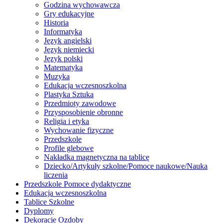
Godzina wychowawcza
Gry edukacyjne
Historia
Informatyka
Język angielski
Język niemiecki
Język polski
Matematyka
Muzyka
Edukacja wczesnoszkolna
Plastyka Sztuka
Przedmioty zawodowe
Przysposobienie obronne
Religia i etyka
Wychowanie fizyczne
Przedszkole
Profile glebowe
Nakładka magnetyczna na tablicę
Dziecko/Artykuły szkolne/Pomoce naukowe/Nauka
liczenia
Przedszkole Pomoce dydaktyczne
Edukacja wczesnoszkolna
Tablice Szkolne
Dyplomy
Dekoracje Ozdoby