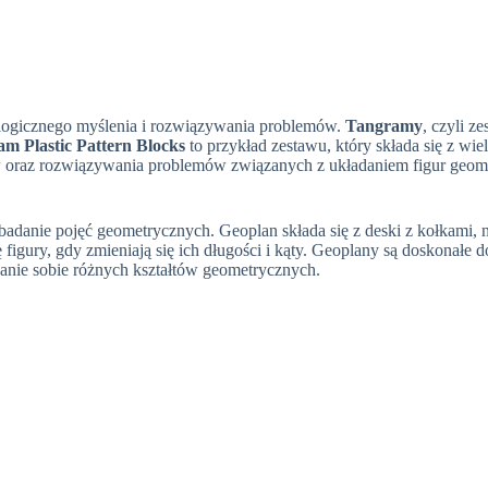
 logicznego myślenia i rozwiązywania problemów.
Tangramy
, czyli 
m Plastic Pattern Blocks
to przykład zestawu, który składa się z wie
oraz rozwiązywania problemów związanych z układaniem figur geomet
badanie pojęć geometrycznych. Geoplan składa się z deski z kołkami, 
igury, gdy zmieniają się ich długości i kąty. Geoplany są doskonałe do
nie sobie różnych kształtów geometrycznych.