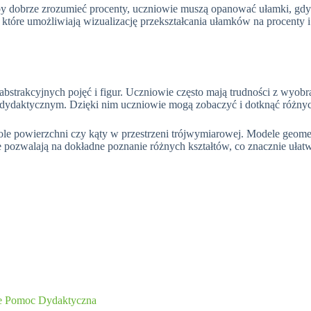
 dobrze zrozumieć procenty, uczniowie muszą opanować ułamki, gdyż 
, które umożliwiają wizualizację przekształcania ułamków na procent
 abstrakcyjnych pojęć i figur. Uczniowie często mają trudności z wyob
dydaktycznym. Dzięki nim uczniowie mogą zobaczyć i dotknąć różnych
pole powierzchni czy kąty w przestrzeni trójwymiarowej. Modele geome
walają na dokładne poznanie różnych kształtów, co znacznie ułatwia n