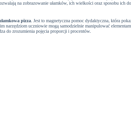
pozwalają na zobrazowanie ułamków, ich wielkości oraz sposobu ich 
ułamkowa pizza
. Jest to magnetyczna pomoc dydaktyczna, która pokaz
kim narzędziom uczniowie mogą samodzielnie manipulować elementami 
za do zrozumienia pojęcia proporcji i procentów.