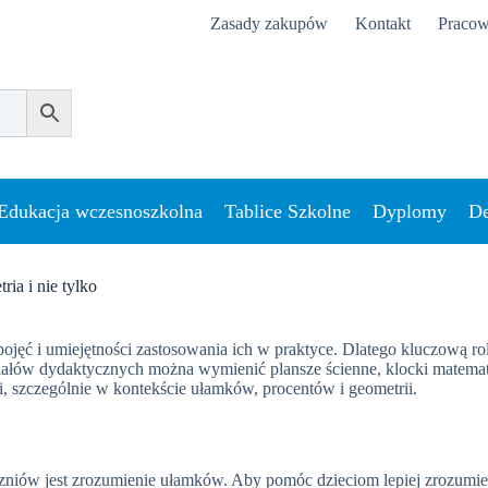
Zasady zakupów
Kontakt
Pracow
Edukacja wczesnoszkolna
Tablice Szkolne
Dyplomy
De
ia i nie tylko
ojęć i umiejętności zastosowania ich w praktyce. Dlatego kluczową r
riałów dydaktycznych można wymienić plansze ścienne, klocki matem
i, szczególnie w kontekście ułamków, procentów i geometrii.
niów jest zrozumienie ułamków. Aby pomóc dzieciom lepiej zrozumieć 