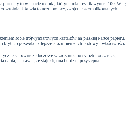
procenty to w istocie ułamki, których mianownik wynosi 100. W tej
y i odwrotnie. Ułatwia to uczniom przyswojenie skomplikowanych
rażeniem sobie trójwymiarowych kształtów na płaskiej kartce papieru.
 brył, co pozwala na lepsze zrozumienie ich budowy i właściwości.
tryczne są również kluczowe w zrozumieniu symetrii oraz relacji
aukę i sprawia, że staje się ona bardziej przystępna.