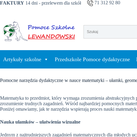
Przejdź
71 312 92 80
FAKTURY
14 dni - przelewem dla szkół
do
treści
Artykuły szkolne
Przedszkole Pomoce dydaktyczne
Pomocne narzędzia dydaktyczne w nauce matematyki – ułamki, geometr
Matematyka to przedmiot, który wymaga zrozumienia abstrakcyjnych p
zrozumienie trudnych zagadnień. Wśród najbardziej pomocnych mate
Poniżej omawiamy, jak te narzędzia wspierają proces nauki matematyk
Nauka ułamków – ułatwienia wizualne
Jednym z najtrudniejszych zagadnień matematycznych dla młodych ucz