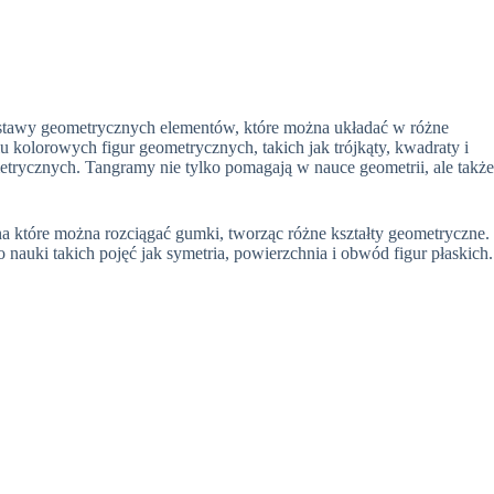
zestawy geometrycznych elementów, które można układać w różne
lu kolorowych figur geometrycznych, takich jak trójkąty, kwadraty i
rycznych. Tangramy nie tylko pomagają w nauce geometrii, ale także
na które można rozciągać gumki, tworząc różne kształty geometryczne.
 nauki takich pojęć jak symetria, powierzchnia i obwód figur płaskich.