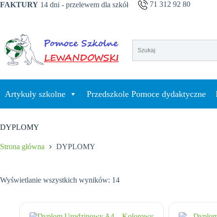
Przejdź
71 312 92 80
FAKTURY
14 dni - przelewem dla szkół
do
treści
Artykuły szkolne
Przedszkole Pomoce dydaktyczne
DYPLOMY
Strona główna
DYPLOMY
Wyświetlanie wszystkich wyników: 14