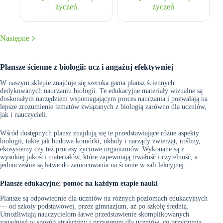
życzeń
życzeń
Następne
Plansze ścienne z biologii: ucz i angażuj efektywniej
W naszym sklepie znajduje się szeroka gama plansz ściennych
dedykowanych nauczaniu biologii. Te edukacyjne materiały wizualne są
doskonałym narzędziem wspomagającym proces nauczania i pozwalają na
lepsze zrozumienie tematów związanych z biologią zarówno dla uczniów,
jak i nauczycieli.
Wśród dostępnych plansz znajdują się te przedstawiające różne aspekty
biologii, takie jak budowa komórki, układy i narządy zwierząt, rośliny,
ekosystemy czy też procesy życiowe organizmów. Wykonane są z
wysokiej jakości materiałów, które zapewniają trwałość i czytelność, a
jednocześnie są łatwe do zamocowania na ścianie w sali lekcyjnej.
Plansze edukacyjne: pomoc na każdym etapie nauki
Plansze są odpowiednie dla uczniów na różnych poziomach edukacyjnych
— od szkoły podstawowej, przez gimnazjum, aż po szkołę średnią.
Umożliwiają nauczycielom łatwe przedstawienie skomplikowanych
zagadnień w sposób atrakcyjny i przystępny dla uczniów, co przyczynia