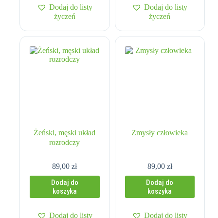
wiele
1620,00
Dodaj do listy
Dodaj do listy
wariantów.
życzeń
życzeń
Opcje
można
wybrać
na
stronie
produktu
Żeński, męski układ
Zmysły człowieka
rozrodczy
89,00
zł
89,00
zł
Dodaj do
Dodaj do
koszyka
koszyka
Dodaj do listy
Dodaj do listy