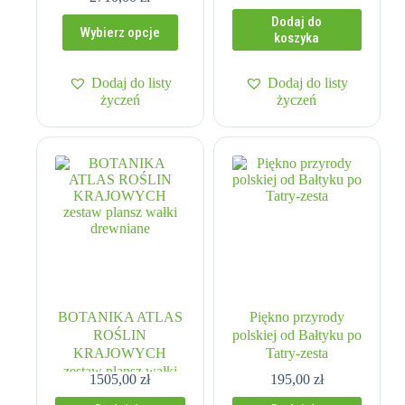
cen:
Ten
Dodaj do
od
Wybierz opcje
produkt
koszyka
1243,00 zł
ma
do
wiele
2710,00 zł
Dodaj do listy
Dodaj do listy
wariantów.
życzeń
życzeń
Opcje
można
wybrać
na
stronie
produktu
BOTANIKA ATLAS
Piękno przyrody
ROŚLIN
polskiej od Bałtyku po
KRAJOWYCH
Tatry-zesta
zestaw plansz wałki
1505,00
zł
195,00
zł
drewniane