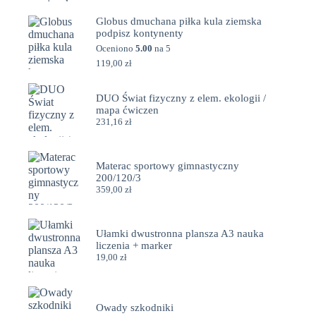
Globus dmuchana piłka kula ziemska
podpisz kontynenty
Oceniono
5.00
na 5
119,00
zł
DUO Świat fizyczny z elem. ekologii /
mapa ćwiczen
231,16
zł
Materac sportowy gimnastyczny
200/120/3
359,00
zł
Ułamki dwustronna plansza A3 nauka
liczenia + marker
19,00
zł
Owady szkodniki