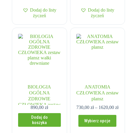
Dodaj do listy
Dodaj do listy
życzeń
życzeń
BIOLOGIA
ANATOMIA
OGÓLNA
CZŁOWIEKA zestaw
ZDROWIE
plansz
CZŁOWIEKA zestaw
Zakres
890,00
zł
730,00
zł
–
1620,00
zł
plansz wałki
cen:
drewniane
Dodaj do
Ten
od
Wybierz opcje
koszyka
produkt
730,00 
ma
do