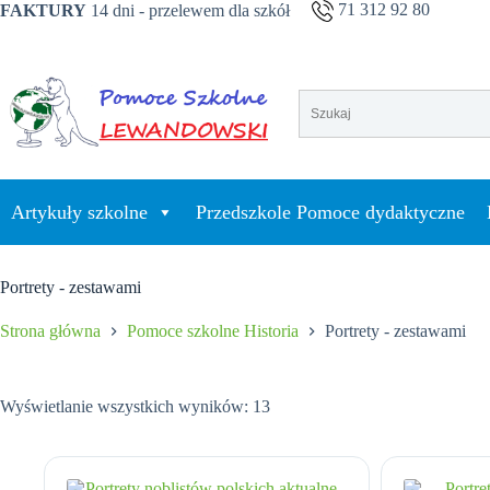
Przejdź
71 312 92 80
FAKTURY
14 dni - przelewem dla szkół
do
treści
Artykuły szkolne
Przedszkole Pomoce dydaktyczne
Portrety - zestawami
Strona główna
Pomoce szkolne Historia
Portrety - zestawami
Wyświetlanie wszystkich wyników: 13