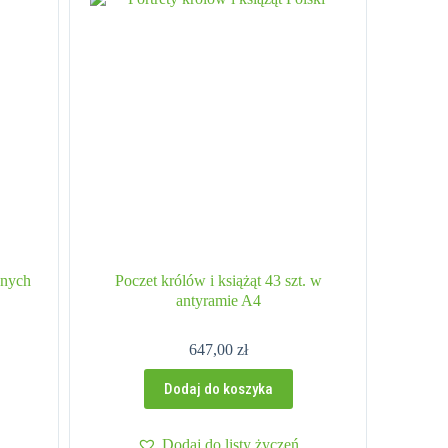
znych
Poczet królów i książąt 43 szt. w
antyramie A4
647,00
zł
Dodaj do koszyka
Dodaj do listy życzeń