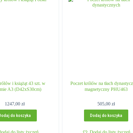
rólów i książąt 43 szt. w
Poczet królów na tłach dynastyc
amie A3 (D42xS30cm)
magnetyczny PHU463
1247,00
zł
505,00
zł
Dodaj do koszyka
Dodaj do koszyka
Dodaj do listy życzeń
Dodaj do listy życzeń