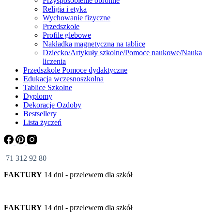
Przysposobienie obronne
Religia i etyka
Wychowanie fizyczne
Przedszkole
Profile glebowe
Nakładka magnetyczna na tablicę
Dziecko/Artykuły szkolne/Pomoce naukowe/Nauka
liczenia
Przedszkole Pomoce dydaktyczne
Edukacja wczesnoszkolna
Tablice Szkolne
Dyplomy
Dekoracje Ozdoby
Bestsellery
Lista życzeń
71 312 92 80
FAKTURY
14 dni - przelewem dla szkół
FAKTURY
14 dni - przelewem dla szkół