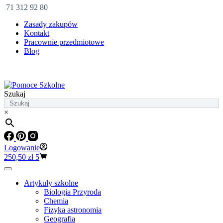
71 312 92 80
Zasady zakupów
Kontakt
Pracownie przedmiotowe
Blog
Szukaj
×
Logowanie
Koszyk
250,50
zł
5
Artykuły szkolne
Biologia Przyroda
Chemia
Fizyka astronomia
Geografia