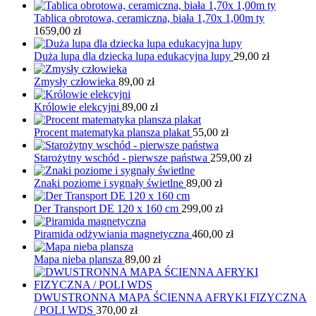
Tablica obrotowa, ceramiczna, biała 1,70x 1,00m ty
1659,00
zł
Duża lupa dla dziecka lupa edukacyjna lupy
29,00
zł
Zmysły człowieka
89,00
zł
Królowie elekcyjni
89,00
zł
Procent matematyka plansza plakat
55,00
zł
Starożytny wschód - pierwsze państwa
259,00
zł
Znaki poziome i sygnały świetlne
89,00
zł
Der Transport DE 120 x 160 cm
299,00
zł
Piramida odżywiania magnetyczna
460,00
zł
Mapa nieba plansza
89,00
zł
DWUSTRONNA MAPA ŚCIENNA AFRYKI FIZYCZNA
/ POLI WDS
370,00
zł