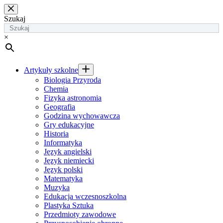
Przejdź
do
Szukaj
treści
×
Artykuły szkolne
Biologia Przyroda
Chemia
Fizyka astronomia
Geografia
Godzina wychowawcza
Gry edukacyjne
Historia
Informatyka
Język angielski
Język niemiecki
Język polski
Matematyka
Muzyka
Edukacja wczesnoszkolna
Plastyka Sztuka
Przedmioty zawodowe