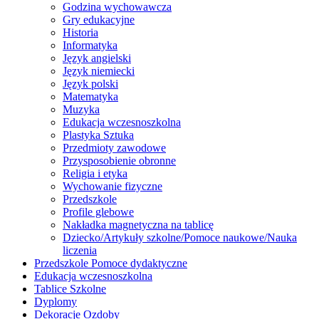
Godzina wychowawcza
Gry edukacyjne
Historia
Informatyka
Język angielski
Język niemiecki
Język polski
Matematyka
Muzyka
Edukacja wczesnoszkolna
Plastyka Sztuka
Przedmioty zawodowe
Przysposobienie obronne
Religia i etyka
Wychowanie fizyczne
Przedszkole
Profile glebowe
Nakładka magnetyczna na tablicę
Dziecko/Artykuły szkolne/Pomoce naukowe/Nauka
liczenia
Przedszkole Pomoce dydaktyczne
Edukacja wczesnoszkolna
Tablice Szkolne
Dyplomy
Dekoracje Ozdoby