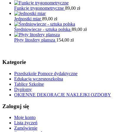
Funkcje trygonometryczne
89,00
zł
Jednostki miar
89,00
zł
Średniowiecze - sztuka polska
89,00
zł
Płyty litosfery plansza
154,00
zł
Kategorie
Przedszkole Pomoce dydaktyczne
Edukacja wczesnoszkolna
Tablice Szkolne
Dyplomy
OKIENNE DEKORACJE NAKLEJKI OZDOBY
Zaloguj się
Moje konto
Lista życzeń
Zamówienie