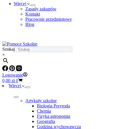
Więcej
Zasady zakupów
Kontakt
Pracownie przedmiotowe
Blog
Szukaj
×
Logowanie
Koszyk
0,00
zł
0
Więcej
Artykuły szkolne
Biologia Przyroda
Chemia
Fizyka astronomia
Geografia
Godzina wychowawcza