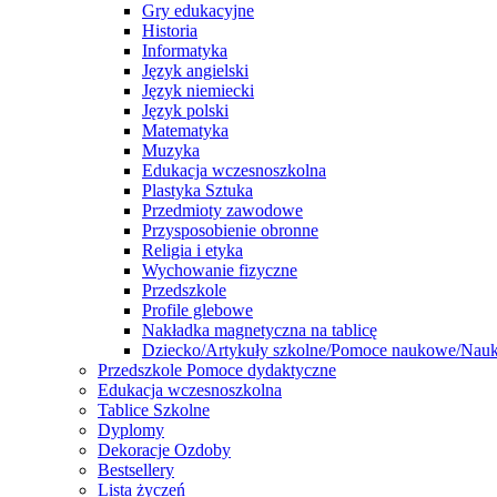
Gry edukacyjne
Historia
Informatyka
Język angielski
Język niemiecki
Język polski
Matematyka
Muzyka
Edukacja wczesnoszkolna
Plastyka Sztuka
Przedmioty zawodowe
Przysposobienie obronne
Religia i etyka
Wychowanie fizyczne
Przedszkole
Profile glebowe
Nakładka magnetyczna na tablicę
Dziecko/Artykuły szkolne/Pomoce naukowe/Nauka
Przedszkole Pomoce dydaktyczne
Edukacja wczesnoszkolna
Tablice Szkolne
Dyplomy
Dekoracje Ozdoby
Bestsellery
Lista życzeń