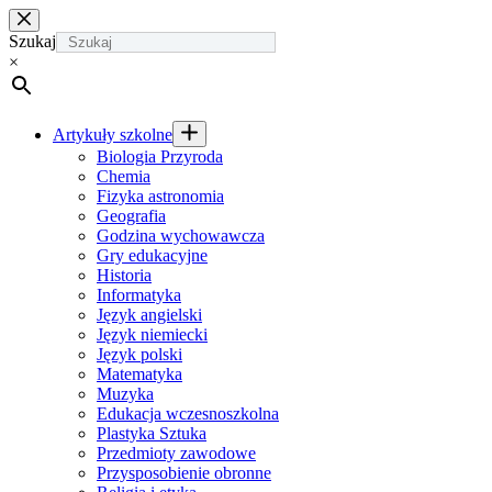
Przejdź
do
Szukaj
treści
×
Artykuły szkolne
Biologia Przyroda
Chemia
Fizyka astronomia
Geografia
Godzina wychowawcza
Gry edukacyjne
Historia
Informatyka
Język angielski
Język niemiecki
Język polski
Matematyka
Muzyka
Edukacja wczesnoszkolna
Plastyka Sztuka
Przedmioty zawodowe
Przysposobienie obronne