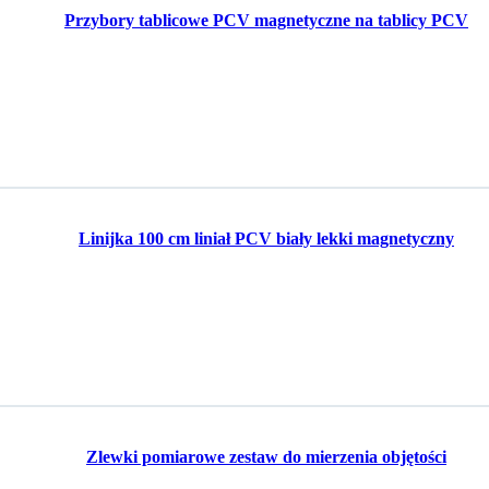
Przybory tablicowe PCV magnetyczne na tablicy PCV
Linijka 100 cm liniał PCV biały lekki magnetyczny
Zlewki pomiarowe zestaw do mierzenia objętości