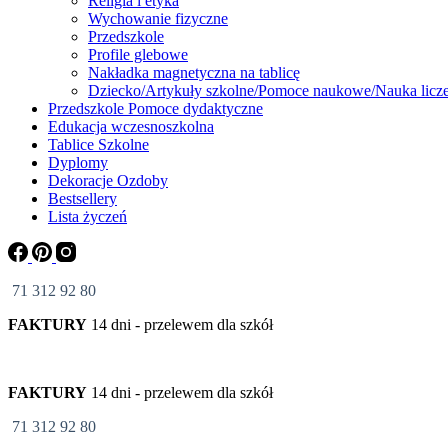
Religia i etyka
Wychowanie fizyczne
Przedszkole
Profile glebowe
Nakładka magnetyczna na tablicę
Dziecko/Artykuły szkolne/Pomoce naukowe/Nauka licze
Przedszkole Pomoce dydaktyczne
Edukacja wczesnoszkolna
Tablice Szkolne
Dyplomy
Dekoracje Ozdoby
Bestsellery
Lista życzeń
71 312 92 80
FAKTURY
14 dni - przelewem dla szkół
FAKTURY
14 dni - przelewem dla szkół
71 312 92 80