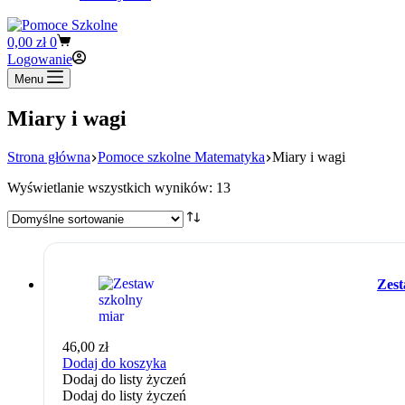
Koszyk
0,00
zł
0
Logowanie
Menu
Miary i wagi
Strona główna
Pomoce szkolne Matematyka
Miary i wagi
Wyświetlanie wszystkich wyników: 13
Zest
46,00
zł
Dodaj do koszyka
Dodaj do listy życzeń
Dodaj do listy życzeń