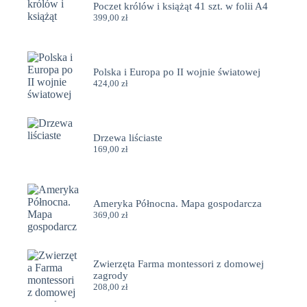
Poczet królów i książąt 41 szt. w folii A4
399,00
zł
Polska i Europa po II wojnie światowej
424,00
zł
Drzewa liściaste
169,00
zł
Ameryka Północna. Mapa gospodarcza
369,00
zł
Zwierzęta Farma montessori z domowej
zagrody
208,00
zł