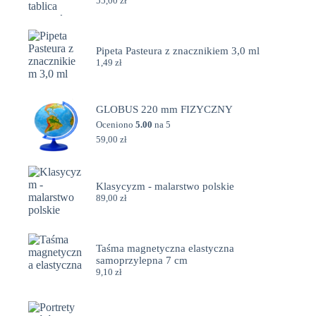
55,00
zł
Pipeta Pasteura z znacznikiem 3,0 ml
1,49
zł
GLOBUS 220 mm FIZYCZNY
Oceniono
5.00
na 5
59,00
zł
Klasycyzm - malarstwo polskie
89,00
zł
Taśma magnetyczna elastyczna
samoprzylepna 7 cm
9,10
zł