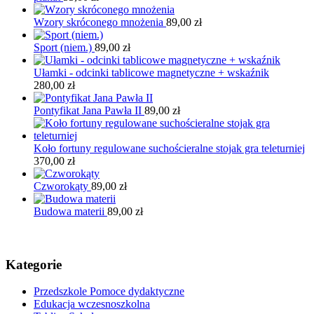
Wzory skróconego mnożenia
89,00
zł
Sport (niem.)
89,00
zł
Ułamki - odcinki tablicowe magnetyczne + wskaźnik
280,00
zł
Pontyfikat Jana Pawła II
89,00
zł
Koło fortuny regulowane suchościeralne stojak gra teleturniej
370,00
zł
Czworokąty
89,00
zł
Budowa materii
89,00
zł
Kategorie
Przedszkole Pomoce dydaktyczne
Edukacja wczesnoszkolna