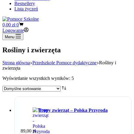
Bestsellery
Lista życzeń
Koszyk
0,00
zł
0
Logowanie
Menu
Rośliny i zwierzęta
Strona główna
Przedszkole Pomoce dydaktyczne
Rośliny i
zwierzęta
Wyświetlanie wszystkich wyników: 5
Tropy zwierząt – Polska Przyroda
89,00
zł