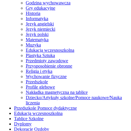
Godzina wychowawcza
Gry edukacyjne
Historia
Informatyka
Język angielski
Język niemiecki
Język polski
Matematyka
Muzyka
Edukacja wczesnoszkolna
Plastyka Sztuka
Przedmioty zawodowe
Przysposobienie obronne
Religia i etyka
Wychowanie fizyczne
Przedszkole
Profile glebowe
Nakładka magnetyczna na tablicę
Dziecko/Artykuły szkolne/Pomoce naukowe/Nauka
liczenia
Przedszkole Pomoce dydaktyczne
Edukacja wczesnoszkolna
Tablice Szkolne
Dyplomy
Dekoracje Ozdoby