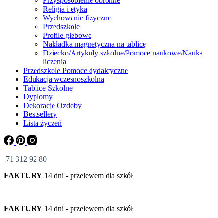
Przysposobienie obronne
Religia i etyka
Wychowanie fizyczne
Przedszkole
Profile glebowe
Nakładka magnetyczna na tablicę
Dziecko/Artykuły szkolne/Pomoce naukowe/Nauka
liczenia
Przedszkole Pomoce dydaktyczne
Edukacja wczesnoszkolna
Tablice Szkolne
Dyplomy
Dekoracje Ozdoby
Bestsellery
Lista życzeń
71 312 92 80
FAKTURY
14 dni - przelewem dla szkół
FAKTURY
14 dni - przelewem dla szkół