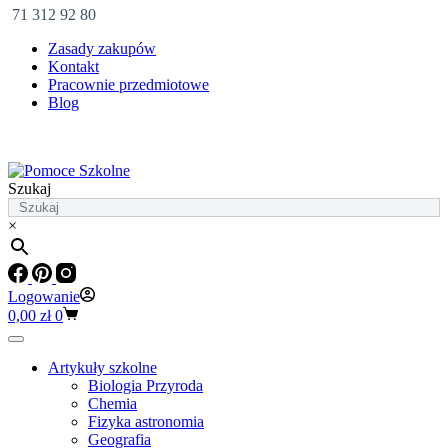
71 312 92 80
Zasady zakupów
Kontakt
Pracownie przedmiotowe
Blog
Szukaj
×
Logowanie
Koszyk
0,00
zł
0
Artykuły szkolne
Biologia Przyroda
Chemia
Fizyka astronomia
Geografia