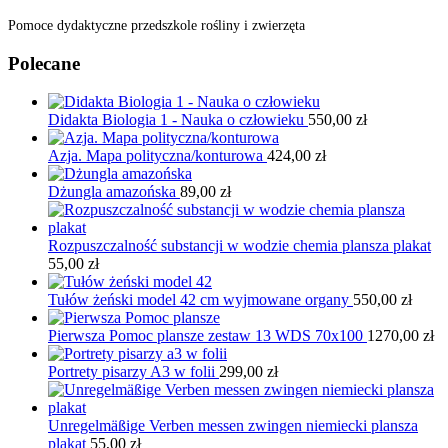
Pomoce dydaktyczne przedszkole rośliny i zwierzęta
Polecane
Didakta Biologia 1 - Nauka o człowieku
550,00
zł
Azja. Mapa polityczna/konturowa
424,00
zł
Dżungla amazońska
89,00
zł
Rozpuszczalność substancji w wodzie chemia plansza plakat
55,00
zł
Tułów żeński model 42 cm wyjmowane organy
550,00
zł
Pierwsza Pomoc plansze zestaw 13 WDS 70x100
1270,00
zł
Portrety pisarzy A3 w folii
299,00
zł
Unregelmäßige Verben messen zwingen niemiecki plansza
plakat
55,00
zł