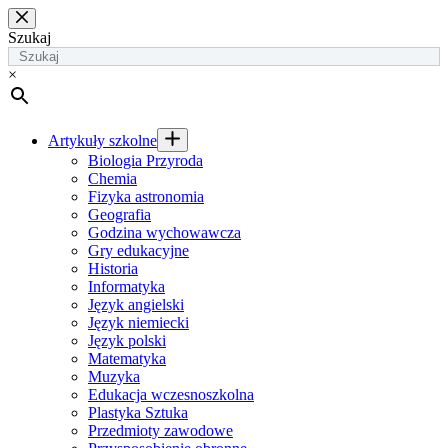
Przejdź
do
Szukaj
treści
×
Artykuły szkolne
Biologia Przyroda
Chemia
Fizyka astronomia
Geografia
Godzina wychowawcza
Gry edukacyjne
Historia
Informatyka
Język angielski
Język niemiecki
Język polski
Matematyka
Muzyka
Edukacja wczesnoszkolna
Plastyka Sztuka
Przedmioty zawodowe