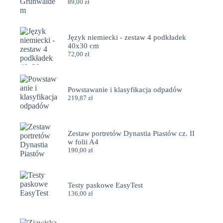
89,00
zł
Język niemiecki - zestaw 4 podkładek
40x30 cm
72,00
zł
Powstawanie i klasyfikacja odpadów
219,87
zł
Zestaw portretów Dynastia Piastów cz. II
w folii A4
190,00
zł
Testy paskowe EasyTest
136,00
zł