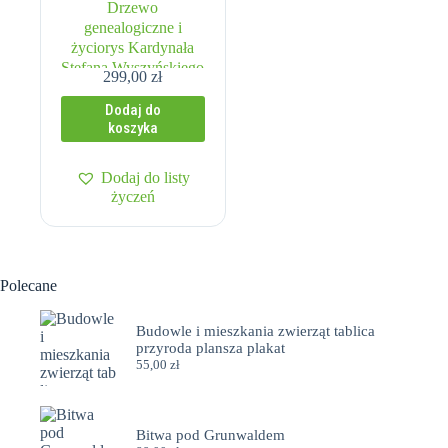
Drzewo
genealogiczne i
życiorys Kardynała
Stefana Wyszyńskiego
299,00
zł
– ścienna plansza
dydaktyczna
Dodaj do
koszyka
Dodaj do listy
życzeń
Polecane
Budowle i mieszkania zwierząt tablica
przyroda plansza plakat
55,00
zł
Bitwa pod Grunwaldem