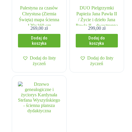
Palestyna za czasów
DUO Pielgrzymki
Chrystusa (Ziemia
Papieża Jana Pawła II
Święta) mapa ścienna
/ Życie i dzieło Jana
120×160 cm
Pawła II – dwustronna
269,00
zł
299,00
zł
mapa ścienna
Dodaj do
Dodaj do
koszyka
koszyka
Dodaj do listy
Dodaj do listy
życzeń
życzeń