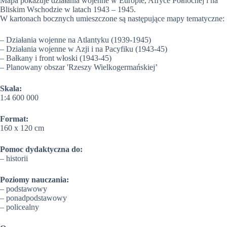
Mapa pokazuje działania wojenne w Europie, Afryce Północnej i na
Bliskim Wschodzie w latach 1943 – 1945.
W kartonach bocznych umieszczone są następujące mapy tematyczne:
– Działania wojenne na Atlantyku (1939-1945)
– Działania wojenne w Azji i na Pacyfiku (1943-45)
– Bałkany i front włoski (1943-45)
– Planowany obszar 'Rzeszy Wielkogermańskiej’
Skala:
1:4 600 000
Format:
160 x 120 cm
Pomoc dydaktyczna do:
– historii
Poziomy nauczania:
– podstawowy
– ponadpodstawowy
– policealny