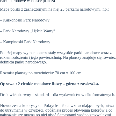
Parki narodowe w Polsce plansza
Mapa polski z zaznaczonymi na niej 23 parkami narodowymi, np.:
– Karkonoski Park Narodowy
– Park Narodowy „Ujście Warty”
– Kampinoski Park Narodowy
Poniżej mapy wymienione zostały wszystkie parki narodowe wraz z
rokiem założenia i jego powierzchnią. Na planszy znajduje się również
definicja parku narodowego.
Rozmiar planszy po rozwinięciu: 70 cm x 100 cm.
Oprawa : 2 cienkie metalowe listwy – górna z zawieszką.
Druk wielobarwny – standard – dla wydawnictw wielkoformatowych.
Nowoczesna kolorystyka. Pokrycie – folia wzmacniająca błysk, łatwa
do utrzymania w czystości, opóźniają proces płowienia kolorów a co
najważniejsze można po niej pisać flamastrami wodno zmywalnymi