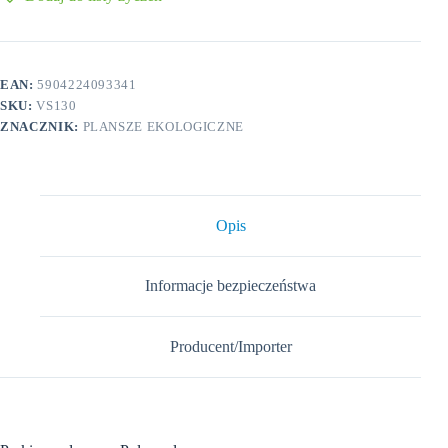
Polsce
ekologia
plansza
plakat
EAN:
5904224093341
SKU:
VS130
ZNACZNIK:
PLANSZE EKOLOGICZNE
Opis
Informacje bezpieczeństwa
Producent/Importer