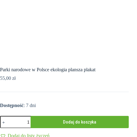
Parki narodowe w Polsce ekologia plansza plakat
55,00
zł
Dostępność
: 7 dni
ilość
Dodaj do koszyka
Parki
narodowe
w
Dodaj do listy życzeń