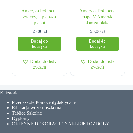
Ameryka Północna
Ameryka Północna
zwierzęta plansza
mapa V Ameryki
plakat
plansza plakat
55,00
zł
55,00
zł
Dodaj do
Dodaj do
koszyka
koszyka
Dodaj do listy
Dodaj do listy
życzeń
życzeń
Kategorie
Przedszkole Pomoce dydaktyczne
Edukacja wczesnoszkolna
Tablice Szkolne
Dyplomy
OKIENNE DEKORACJE NAKLEJKI OZDOBY