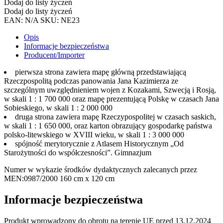
Dodaj do listy życzeń
Kazimierza/Odsiecz
Dodaj do listy życzeń
Wiednia.
EAN:
N/A
SKU:
NE23
Opis
Informacje bezpieczeństwa
Producent/Importer
pierwsza strona zawiera mapę główną przedstawiającą
Rzeczpospolitą podczas panowania Jana Kazimierza ze
szczególnym uwzględnieniem wojen z Kozakami, Szwecją i Rosją,
w skali 1 : 1 700 000 oraz mapę prezentującą Polskę w czasach Jana
Sobieskiego, w skali 1 : 2 000 000
druga strona zawiera mapę Rzeczypospolitej w czasach saskich,
w skali 1 : 1 650 000, oraz karton obrazujący gospodarkę państwa
polsko-litewskiego w XVIII wieku, w skali 1 : 3 000 000
spójność merytorycznie z Atlasem Historycznym „Od
Starożytności do współczesności”. Gimnazjum
Numer w wykazie środków dydaktycznych zalecanych przez
MEN:0987/2000 160 cm x 120 cm
Informacje bezpieczeństwa
Produkt wprowadzony do obrotu na terenie UE przed 13.12.2024