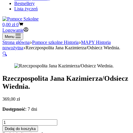
Bestsellery
Lista życzeń
Koszyk
0,00
zł
0
Logowanie
Menu
Strona główna
Pomoce szkolne Historia
MAPY Historia
nowożytna
Rzeczpospolita Jana Kazimierza/Odsiecz Wiednia.
🔍
Rzeczpospolita Jana Kazimierza/Odsiecz
Wiednia.
369,00
zł
Dostępność
: 7 dni
ilość
Rzeczpospolita
Dodaj do koszyka
Jana