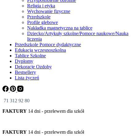
Przysposobienie obronne
Religia i etyka
Wychowanie fizyczne
Przedszkole
Profile glebowe
Nakładka magnetyczna na tablicę
Dziecko/Artykuły szkolne/Pomoce naukowe/Nauka
liczenia
Przedszkole Pomoce dydaktyczne
Edukacja wczesnoszkolna
Tablice Szkolne
Dyplomy
Dekoracje Ozdoby
Bestsellery
Lista życzeń
71 312 92 80
FAKTURY
14 dni - przelewem dla szkół
FAKTURY
14 dni - przelewem dla szkół