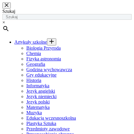
Przejdź
do
Szukaj
treści
×
Artykuły szkolne
Biologia Przyroda
Chemia
Fizyka astronomia
Geografia
Godzina wychowawcza
Gry edukacyjne
Historia
Informatyka
Język angielski
Język niemiecki
Język polski
Matematyka
Muzyka
Edukacja wczesnoszkolna
Plastyka Sztuka
Przedmioty zawodowe