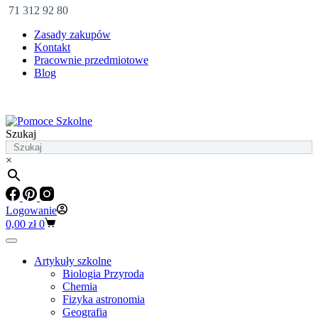
71 312 92 80
Zasady zakupów
Kontakt
Pracownie przedmiotowe
Blog
Szukaj
×
Logowanie
Koszyk
0,00
zł
0
Artykuły szkolne
Biologia Przyroda
Chemia
Fizyka astronomia
Geografia