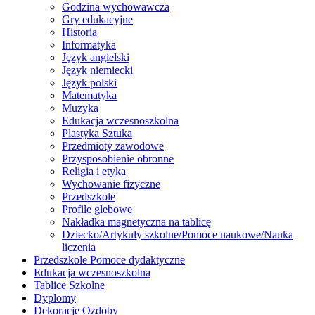
Godzina wychowawcza
Gry edukacyjne
Historia
Informatyka
Język angielski
Język niemiecki
Język polski
Matematyka
Muzyka
Edukacja wczesnoszkolna
Plastyka Sztuka
Przedmioty zawodowe
Przysposobienie obronne
Religia i etyka
Wychowanie fizyczne
Przedszkole
Profile glebowe
Nakładka magnetyczna na tablicę
Dziecko/Artykuły szkolne/Pomoce naukowe/Nauka
liczenia
Przedszkole Pomoce dydaktyczne
Edukacja wczesnoszkolna
Tablice Szkolne
Dyplomy
Dekoracje Ozdoby