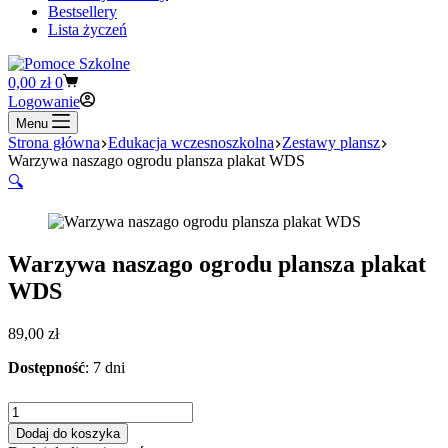
Bestsellery
Lista życzeń
Koszyk
0,00
zł
0
Logowanie
Menu
Strona główna
Edukacja wczesnoszkolna
Zestawy plansz
Warzywa naszago ogrodu plansza plakat WDS
🔍
Warzywa naszago ogrodu plansza plakat
WDS
89,00
zł
Dostępność
: 7 dni
ilość
Warzywa
Dodaj do koszyka
naszago