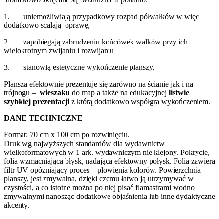
1. uniemożliwiają przypadkowy rozpad półwałków w więc
dodatkowo scalają oprawę,
2. zapobiegają zabrudzeniu końcówek wałków przy ich
wielokrotnym zwijaniu i rozwijaniu
3. stanowią estetyczne wykończenie planszy,
Plansza efektownie prezentuje się zarówno na ścianie jak i na
trójnogu –
wieszaku
do map a także na edukacyjnej
listwie
szybkiej prezentacji
z którą dodatkowo współgra wykończeniem.
DANE TECHNICZNE
Format: 70 cm x 100 cm po rozwinięciu.
Druk wg najwyższych standardów dla wydawnictw
wielkoformatowych w 1 ark. wydawniczym nie klejony. Pokrycie,
folia wzmacniająca błysk, nadająca efektowny połysk. Folia zawiera
filtr UV opóźniający proces – płowienia kolorów. Powierzchnia
planszy, jest zmywalna, dzięki czemu łatwo ją utrzymywać w
czystości, a co istotne można po niej pisać flamastrami wodno
zmywalnymi nanosząc dodatkowe objaśnienia lub inne dydaktyczne
akcenty.