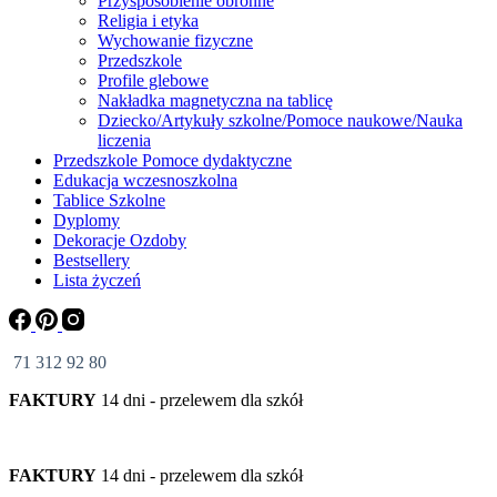
Przysposobienie obronne
Religia i etyka
Wychowanie fizyczne
Przedszkole
Profile glebowe
Nakładka magnetyczna na tablicę
Dziecko/Artykuły szkolne/Pomoce naukowe/Nauka
liczenia
Przedszkole Pomoce dydaktyczne
Edukacja wczesnoszkolna
Tablice Szkolne
Dyplomy
Dekoracje Ozdoby
Bestsellery
Lista życzeń
71 312 92 80
FAKTURY
14 dni - przelewem dla szkół
FAKTURY
14 dni - przelewem dla szkół