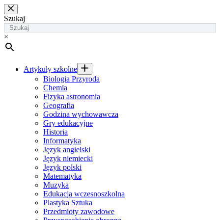
Przejdź
do
Szukaj
treści
×
Artykuły szkolne
Biologia Przyroda
Chemia
Fizyka astronomia
Geografia
Godzina wychowawcza
Gry edukacyjne
Historia
Informatyka
Język angielski
Język niemiecki
Język polski
Matematyka
Muzyka
Edukacja wczesnoszkolna
Plastyka Sztuka
Przedmioty zawodowe