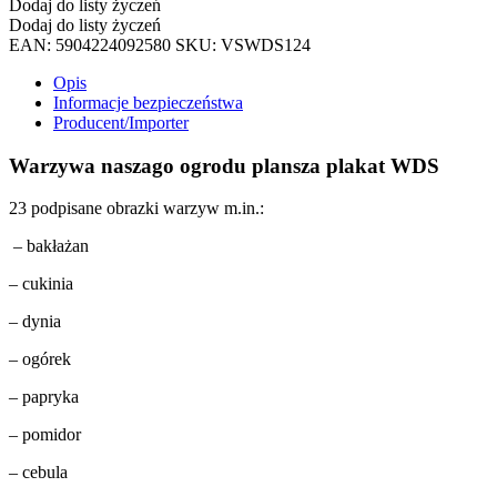
Dodaj do listy życzeń
ogrodu
Dodaj do listy życzeń
plansza
EAN:
5904224092580
SKU:
VSWDS124
plakat
WDS
Opis
Informacje bezpieczeństwa
Producent/Importer
Warzywa naszago ogrodu plansza plakat WDS
23 podpisane obrazki warzyw m.in.:
– bakłażan
– cukinia
– dynia
– ogórek
– papryka
– pomidor
– cebula