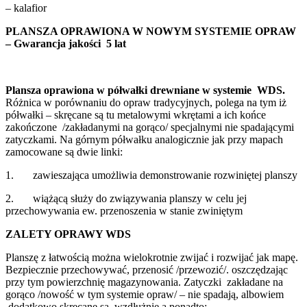
– kalafior
PLANSZA OPRAWIONA W NOWYM SYSTEMIE OPRAW
– Gwarancja jakości 5 lat
Plansza oprawiona w półwałki drewniane w systemie WDS.
Różnica w porównaniu do opraw tradycyjnych, polega na tym iż
półwałki – skręcane są tu metalowymi wkrętami a ich końce
zakończone /zakładanymi na gorąco/ specjalnymi nie spadającymi
zatyczkami. Na górnym półwałku analogicznie jak przy mapach
zamocowane są dwie linki:
1. zawieszająca umożliwia demonstrowanie rozwiniętej planszy
2. wiążącą służy do związywania planszy w celu jej
przechowywania ew. przenoszenia w stanie zwiniętym
ZALETY OPRAWY WDS
Planszę z łatwością można wielokrotnie zwijać i rozwijać jak mapę.
Bezpiecznie przechowywać, przenosić /przewozić/. oszczędzając
przy tym powierzchnię magazynowania. Zatyczki zakładane na
gorąco /nowość w tym systemie opraw/ – nie spadają, albowiem
dodatkowo skręcane są wzdłużnie a ponadto: