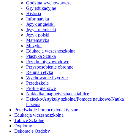
Godzina wychowawcza
Gry edukacyjne
Historia
Informatyka
Język angielski
Język niemiecki
Język polski
Matematyka
Muzyka
Edukacja wczesnoszkolna
Plastyka Sztuka
Przedmioty zawodowe
Przysposobienie obronne
Religia i etyka
Wychowanie fizyczne
Przedszkole
Profile glebowe
Nakładka magnetyczna na tablicę
Dziecko/Artykuły szkolne/Pomoce naukowe/Nauka
liczenia
Przedszkole Pomoce dydaktyczne
Edukacja wczesnoszkolna
Tablice Szkolne
Dyplomy
Dekoracje Ozdoby