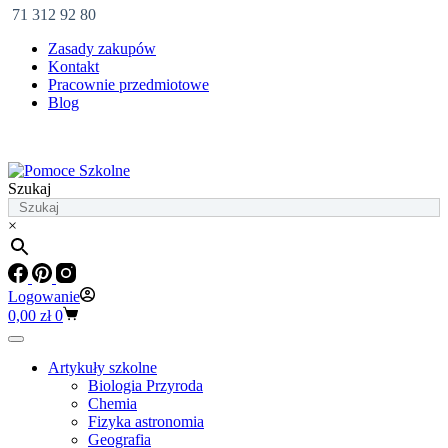
71 312 92 80
Zasady zakupów
Kontakt
Pracownie przedmiotowe
Blog
Szukaj
×
Logowanie
Koszyk
0,00
zł
0
Artykuły szkolne
Biologia Przyroda
Chemia
Fizyka astronomia
Geografia